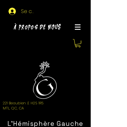
Se connecter
À propos de NOUS
221 Beaubien .E H2S 1R5
MTL, QC, CA
L'Hémisphère Gauche