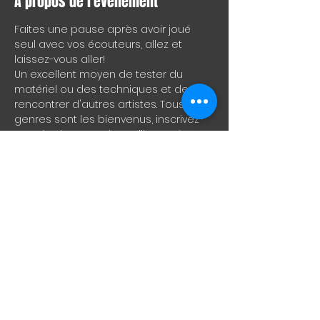
À propos de l'événement
Faites une pause après avoir joué 
seul avec vos écouteurs, allez et 
laissez-vous aller!
Un excellent moyen de tester du 
matériel ou des techniques et de 
rencontrer d'autres artistes. Tous les 
genres sont les bienvenus, inscrivez-
vous à 21h30 pour le meilleur créneau 
ou présentez-vous simplement et 
rejoignez-nous.
ENG
Take a break from playing alone 
through your headphones, come on 
and let it rip!
A great way to test drive material or 
techniques and to meet other artists. 
All genres welcome, sign-up at 
9:30pm for best slot or just show up 
and join in.