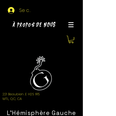
Se connecter
À propos de NOUS
221 Beaubien .E H2S 1R5
MTL, QC, CA
L'Hémisphère Gauche