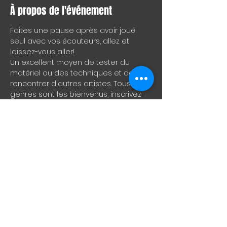
À propos de l'événement
Faites une pause après avoir joué 
seul avec vos écouteurs, allez et 
laissez-vous aller!
Un excellent moyen de tester du 
matériel ou des techniques et de 
rencontrer d'autres artistes. Tous les 
genres sont les bienvenus, inscrivez-
vous à 21h30 pour le meilleur créneau 
ou présentez-vous simplement et 
rejoignez-nous.
ENG
Take a break from playing alone 
through your headphones, come on 
and let it rip!
A great way to test drive material or 
techniques and to meet other artists. 
All genres welcome, sign-up at 
9:30pm for best slot or just show up 
and join in.