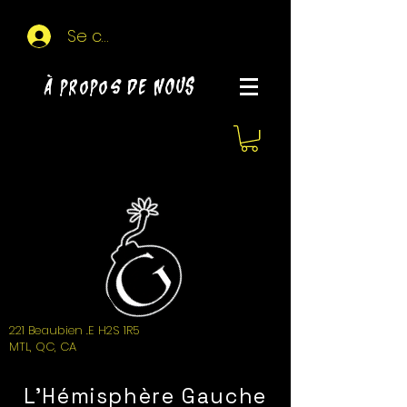
Se connecter
À propos de NOUS
221 Beaubien .E H2S 1R5
MTL, QC, CA
L'Hémisphère Gauche