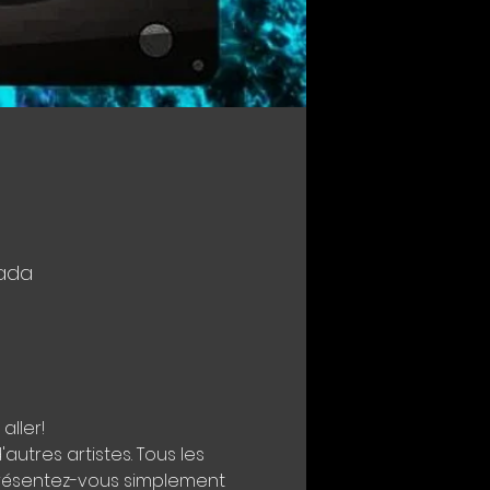
nada
aller!
utres artistes. Tous les 
présentez-vous simplement 