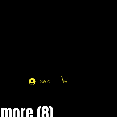
Se connecter
smore (8)