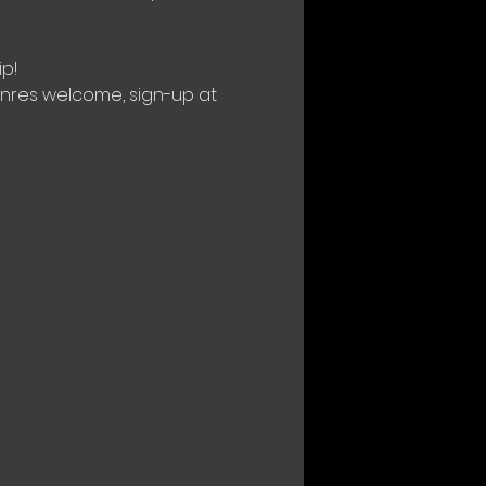
p!
genres welcome, sign-up at 