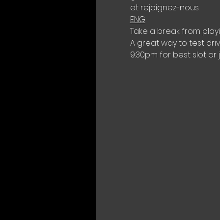
et rejoignez-nous.
ENG
Take a break from play
A great way to test dri
9:30pm for best slot or 