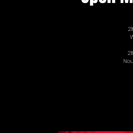
21
W
21
Nou