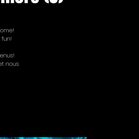
lcome!
 fun!
venus!
et nous