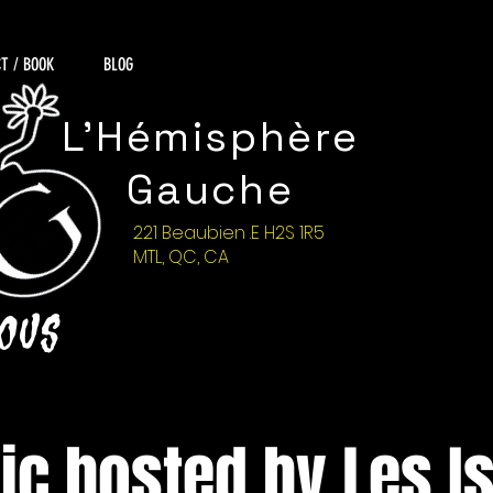
T / BOOK
BLOG
L'Hémisphère
Gauche
221 Beaubien .E H2S 1R5
MTL, QC, CA
NOUS
c hosted by Les I