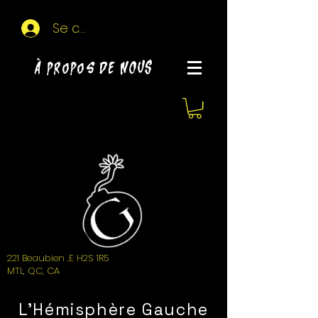
Se connecter
À propos de NOUS
221 Beaubien .E H2S 1R5
MTL, QC, CA
L'Hémisphère Gauche