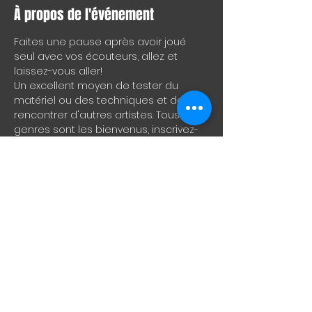
À propos de l'événement
Faites une pause après avoir joué 
seul avec vos écouteurs, allez et 
laissez-vous aller!
Un excellent moyen de tester du 
matériel ou des techniques et de 
rencontrer d'autres artistes. Tous les 
genres sont les bienvenus, inscrivez-
vous à 21h30 pour le meilleur créneau 
ou présentez-vous simplement et 
rejoignez-nous.
ENG
Take a break from playing alone 
through your headphones, come on 
and let it rip!
A great way to test drive material or 
techniques and to meet other artists. 
All genres welcome, sign-up at 
9:30pm for best slot or just show up 
and join in.