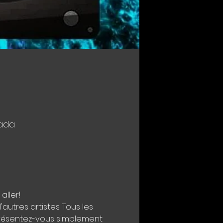
nada
aller!
utres artistes. Tous les 
présentez-vous simplement 