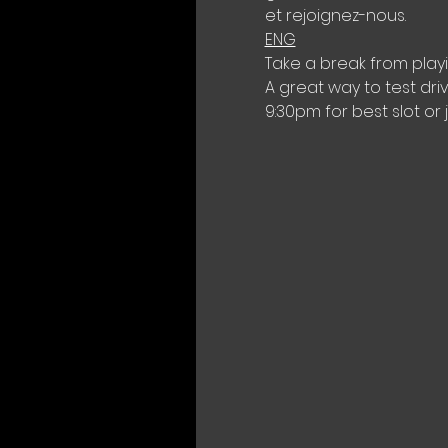
et rejoignez-nous.
ENG
Take a break from play
A great way to test dri
9:30pm for best slot or 