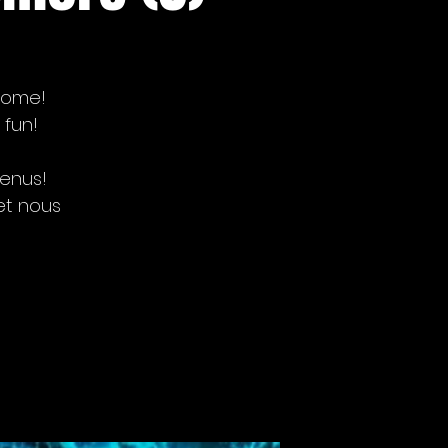
lcome!
 fun!
venus!
et nous