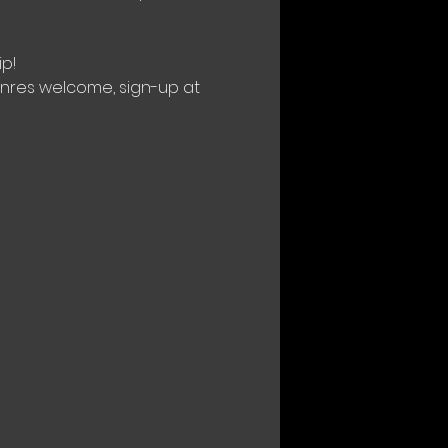
p!
genres welcome, sign-up at 