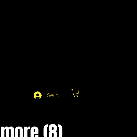
Se connecter
smore (8)