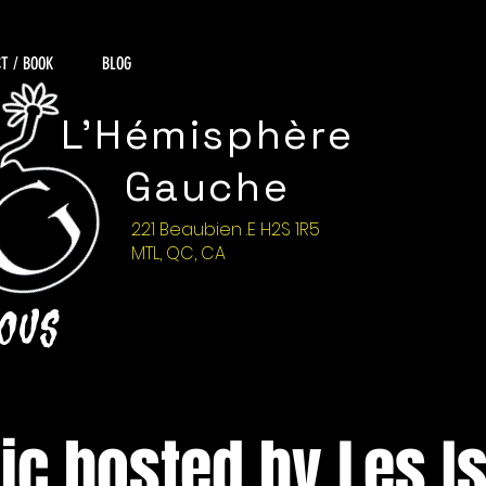
T / BOOK
BLOG
L'Hémisphère
Gauche
221 Beaubien .E H2S 1R5
MTL, QC, CA
NOUS
c hosted by Les I