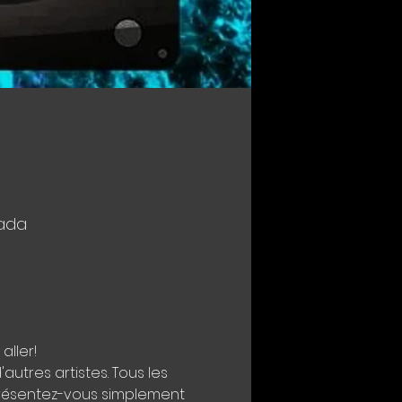
nada
aller!
utres artistes. Tous les 
présentez-vous simplement 