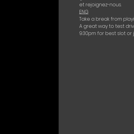
et rejoignez-nous.
ENG
Take a break from play
A great way to test dri
9:30pm for best slot or 