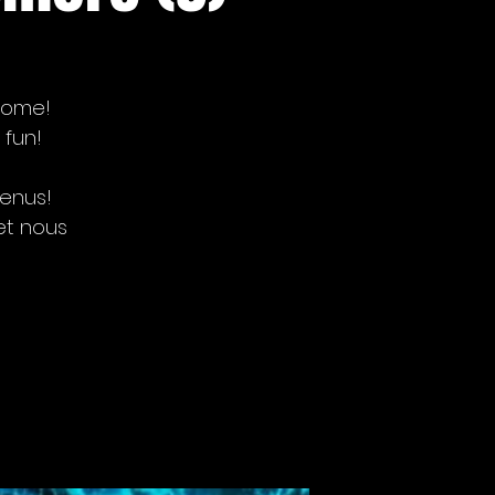
lcome!
 fun!
venus!
et nous