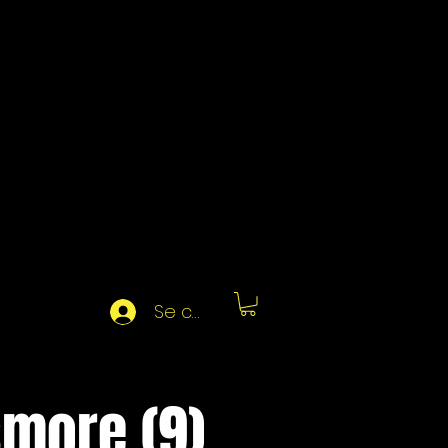
Se connecter
smore (9)