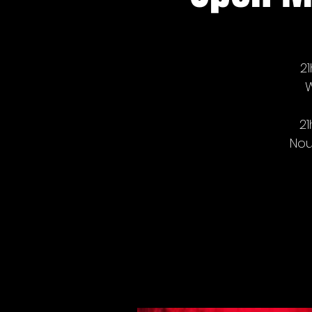
21
W
21
Nou