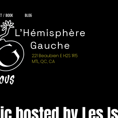
T / BOOK
BLOG
L'Hémisphère
Gauche
221 Beaubien .E H2S 1R5
MTL, QC, CA
NOUS
c hosted by Les I