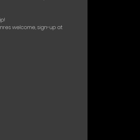
p!
genres welcome, sign-up at 