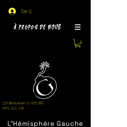
Se connecter
À propos de NOUS
221 Beaubien .E H2S 1R5
MTL, QC, CA
L'Hémisphère Gauche