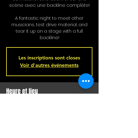
scène avec une backline complète!
A fantastic night to meet other
musicians, test drive material, and
tear it up on a stage with a full
backline!
Les inscriptions sont closes
Voir d'autres événements
Heure et lieu
11 févr. 2026, 21 h 00 – 12 févr. 2026, 02 h
00
Bar L'Hémisphère Gauche, 221 Rue
Beaubien E, Montréal, QC H2S 1R5,
Canada