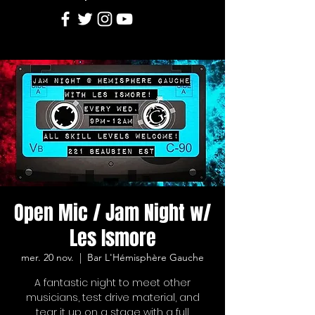
Open Mic / Jam Night w/
Les Ismore
mer. 20 nov.
  |  
Bar L'Hémisphère Gauche
A fantastic night to meet other
musicians, test drive material, and
tear it up on a stage with a full