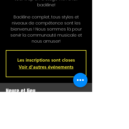
backline!
Backline complet, tous styles et
niveaux de compétence sont les
bienvenus ! Nous sommes là pour
servir la communauté musicale et
nous amuser!
Les inscriptions sont closes
Voir d'autres événements
Heure et lieu
20 nov. 2024, 21 h 00 – 21 nov. 2024, 02 h
00
Bar L'Hémisphère Gauche, 221 Rue
Beaubien E, Montréal, QC H2S 1R5,
Canada