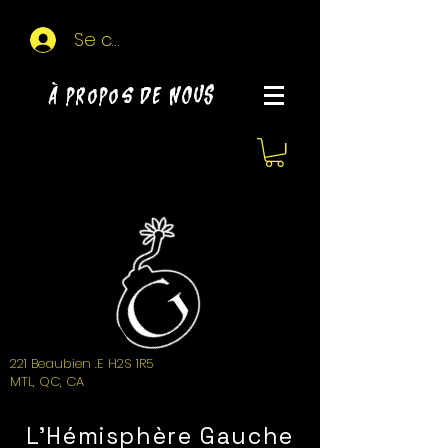
Se connecter
À propos de NOUS
221 Beaubien .E H2S 1R5
MTL, QC, CA
L'Hémisphère Gauche