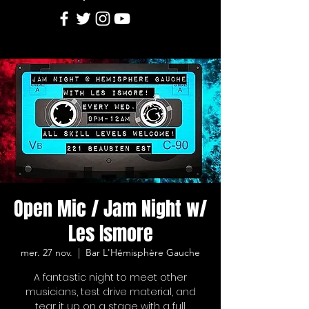
Open Mic / Jam Night w/
Les Ismore
mer. 27 nov.
  |  
Bar L'Hémisphère Gauche
A fantastic night to meet other
musicians, test drive material, and
tear it up on a stage with a full