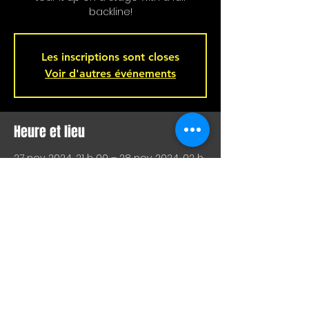
backline!
Les inscriptions sont closes
Voir d'autres événements
Heure et lieu
27 nov. 2024, 21 h 00 – 28 nov. 2024, 02 h
00
Bar L'Hémisphère Gauche, 221 Rue
Beaubien E, Montréal, QC H2S 1R5,
Canada
Partager cet événement