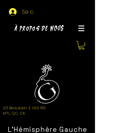
Se connecter
À propos de NOUS
221 Beaubien .E H2S 1R5
MTL, QC, CA
L'Hémisphère Gauche