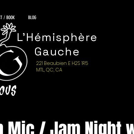
T / BOOK
BLOG
L'Hémisphère
Gauche
221 Beaubien .E H2S 1R5
MTL, QC, CA
NOUS
 Mic / Jam Night 