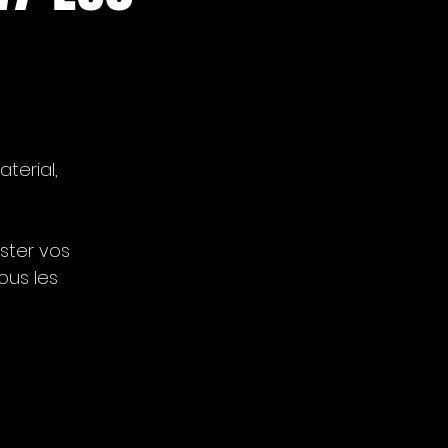
terial,
ster vos
ous les