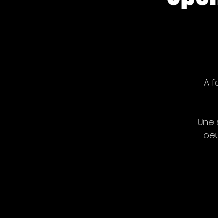
A f
Une 
oeu