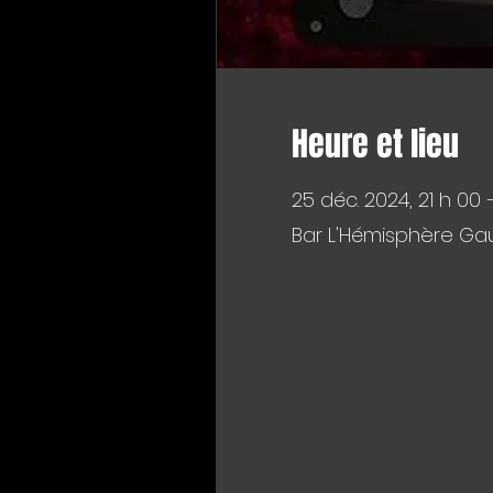
Heure et lieu
25 déc. 2024, 21 h 00 
Bar L'Hémisphère Gau