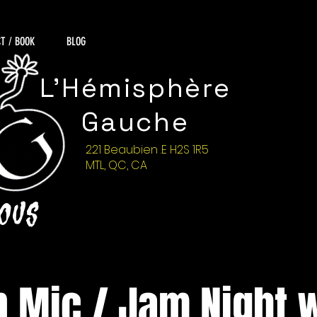
T / BOOK
BLOG
L'Hémisphère
Gauche
221 Beaubien .E H2S 1R5
MTL, QC, CA
NOUS
 Mic / Jam Night 