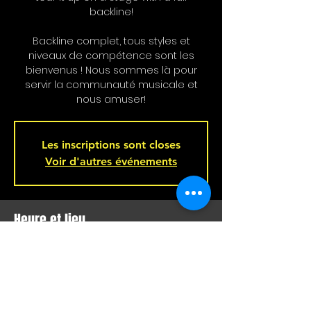
backline!
Backline complet, tous styles et
niveaux de compétence sont les
bienvenus ! Nous sommes là pour
servir la communauté musicale et
nous amuser!
Les inscriptions sont closes
Voir d'autres événements
Heure et lieu
05 févr. 2025, 21 h 00 – 06 févr. 2025, 02 h
00
Bar L'Hémisphère Gauche, 221 Rue
Beaubien E, Montréal, QC H2S 1R5,
Canada