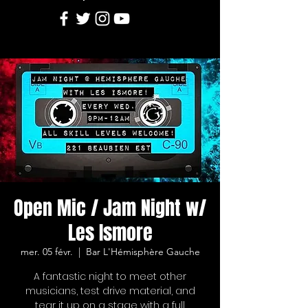
Open Mic / Jam Night w/
Les Ismore
mer. 05 févr.
  |  
Bar L'Hémisphère Gauche
A fantastic night to meet other
musicians, test drive material, and
tear it up on a stage with a full