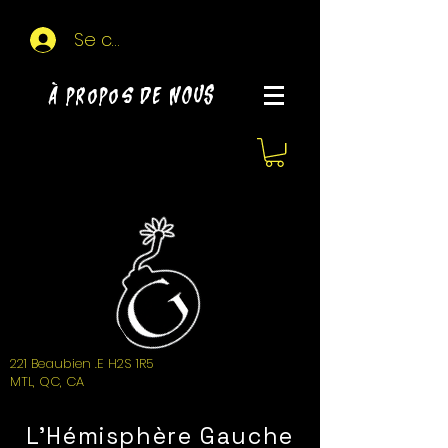
Se connecter
À propos de NOUS
221 Beaubien .E H2S 1R5
MTL, QC, CA
L'Hémisphère Gauche