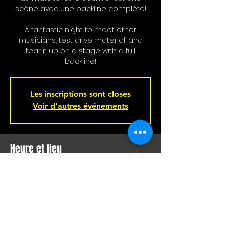
scène avec une backline complète!
A fantastic night to meet other
musicians, test drive material, and
tear it up on a stage with a full
backline!
Les inscriptions sont closes
Voir d'autres événements
Heure et lieu
12 mars 2025, 21 h 00 – 13 mars 2025, 02
h 00
Bar L'Hémisphère Gauche, 221 Rue
Beaubien E, Montréal, QC H2S 1R5,
Canada