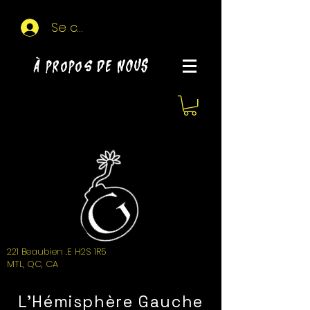
Se connecter
À propos de NOUS
221 Beaubien .E H2S 1R5
MTL, QC, CA
L'Hémisphère Gauche