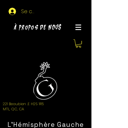
Se connecter
À propos de NOUS
221 Beaubien .E H2S 1R5
MTL, QC, CA
L'Hémisphère Gauche