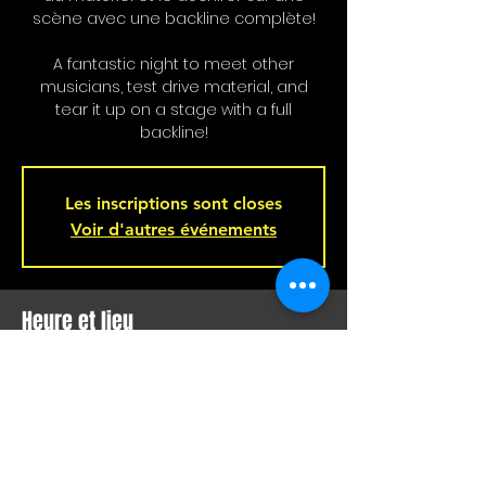
scène avec une backline complète!
A fantastic night to meet other
musicians, test drive material, and
tear it up on a stage with a full
backline!
Les inscriptions sont closes
Voir d'autres événements
Heure et lieu
02 avr. 2025, 21 h 00 – 03 avr. 2025, 02 h
00
Bar L'Hémisphère Gauche, 221 Rue
Beaubien E, Montréal, QC H2S 1R5,
Canada