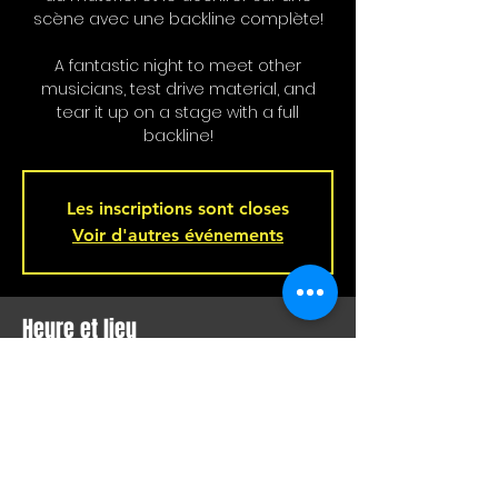
scène avec une backline complète!
A fantastic night to meet other
musicians, test drive material, and
tear it up on a stage with a full
backline!
Les inscriptions sont closes
Voir d'autres événements
Heure et lieu
23 avr. 2025, 21 h 00 – 24 avr. 2025, 02 h
00
Bar L'Hémisphère Gauche, 221 Rue
Beaubien E, Montréal, QC H2S 1R5,
Canada