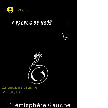
Se connecter
À propos de NOUS
221 Beaubien .E H2S 1R5
MTL, QC, CA
L'Hémisphère Gauche