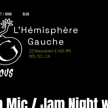
T / BOOK
BLOG
L'Hémisphère
Gauche
221 Beaubien .E H2S 1R5
MTL, QC, CA
NOUS
 Mic / Jam Night 