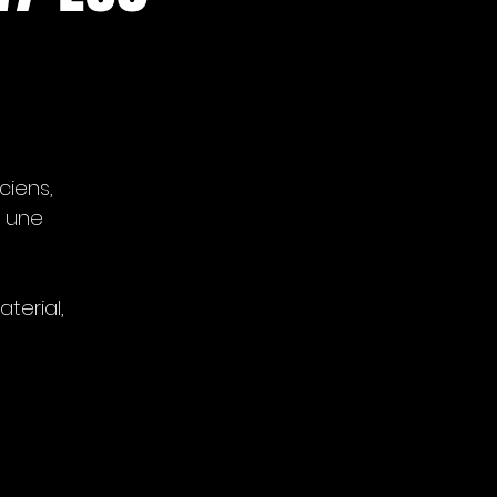
ciens,
c une
terial,