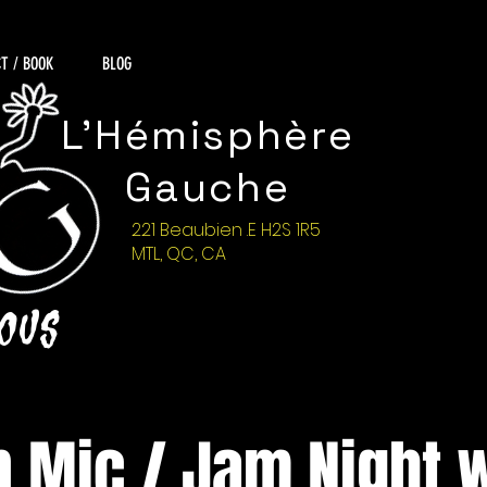
T / BOOK
BLOG
L'Hémisphère
Gauche
221 Beaubien .E H2S 1R5
MTL, QC, CA
NOUS
 Mic / Jam Night 