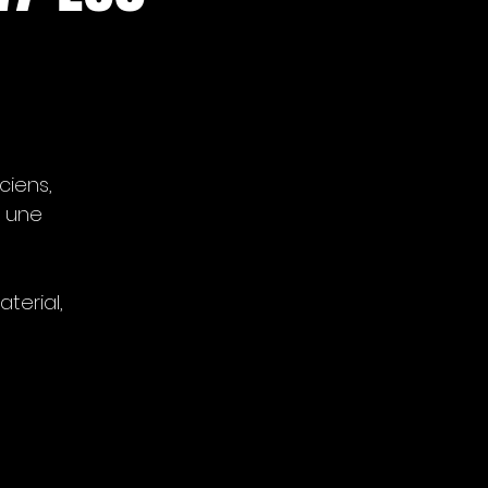
ciens,
c une
terial,