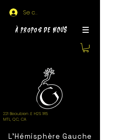
Se connecter
À propos de NOUS
221 Beaubien .E H2S 1R5
MTL, QC, CA
L'Hémisphère Gauche