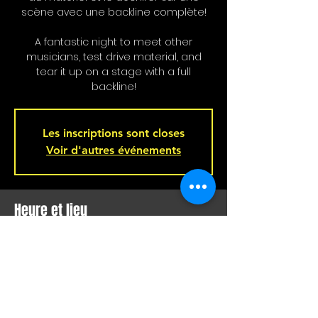
scène avec une backline complète!
A fantastic night to meet other
musicians, test drive material, and
tear it up on a stage with a full
backline!
Les inscriptions sont closes
Voir d'autres événements
Heure et lieu
05 nov. 2025, 21 h 00 – 06 nov. 2025, 02 h
00
Bar L'Hémisphère Gauche, 221 Rue
Beaubien E, Montréal, QC H2S 1R5,
Canada