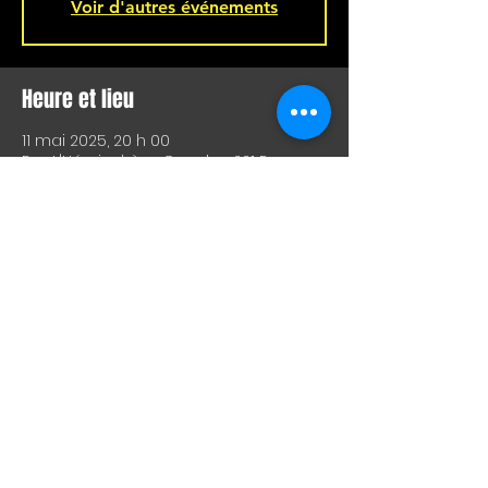
Voir d'autres événements
Heure et lieu
11 mai 2025, 20 h 00
Bar L'Hémisphère Gauche, 221 Rue
Beaubien E, Montréal, QC H2S 1R5,
Canada
Partager cet événement
SHOW LIVE, COMEDIE, ARTS