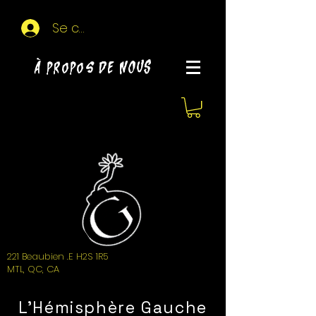
Se connecter
À propos de NOUS
221 Beaubien .E H2S 1R5
MTL, QC, CA
L'Hémisphère Gauche