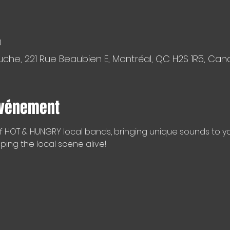
0
che, 221 Rue Beaubien E, Montréal, QC H2S 1R5, Ca
événement
f HOT & HUNGRY local bands, bringing unique sounds to y
ping the local scene alive!