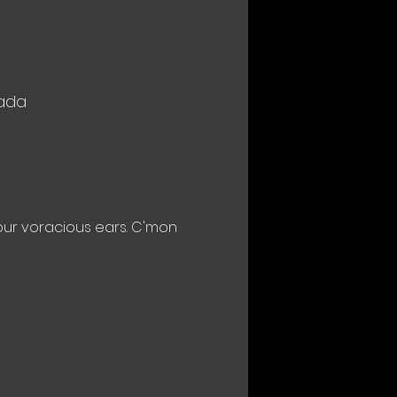
nada
our voracious ears. C'mon 