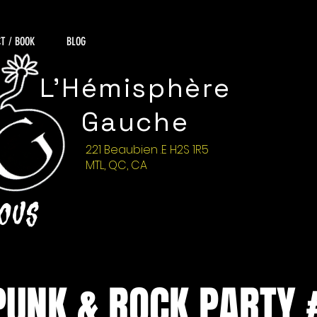
T / BOOK
BLOG
L'Hémisphère
Gauche
221 Beaubien .E H2S 1R5
MTL, QC, CA
NOUS
PUNK & ROCK PARTY 