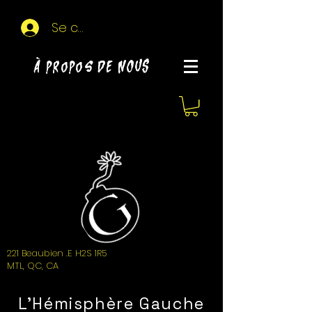
Se connecter
À propos de NOUS
221 Beaubien .E H2S 1R5
MTL, QC, CA
L'Hémisphère Gauche