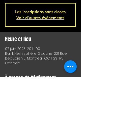
Les inscriptions sont closes
Voir d'autres événements
Heure et lieu
07 juin 2023, 20 h 00
Bar L'Hémisphère Gauche, 221 Rue
Beaubien E, Montréal, QC H2S 1R5,
Canada
À propos de l'événement
MONTRÉAL! 🚨 Craig's Brother sera à 
l'Hémisphère Gauche le mercredi 7 
juin!!  Deux groupes invités seront 
annoncés sous peu. 