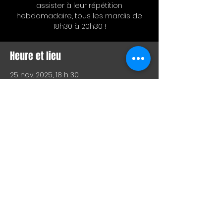
assister à leur répétition
hebdomadaire, tous les mardis de
18h30 à 20h30 !
Heure et lieu
25 nov. 2025, 18 h 30
Bar L'Hémisphère Gauche, 221 Rue
Beaubien E, Montréal, QC H2S 1R5,
Canada
Partager cet événement