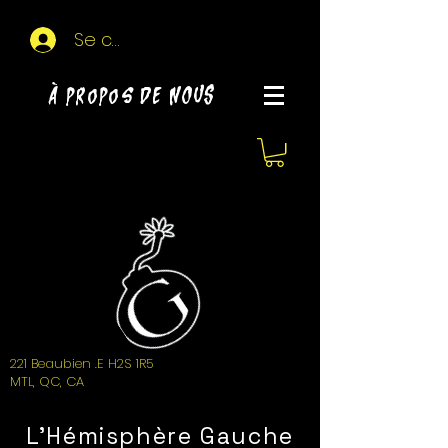
Se connecter
À propos de NOUS
221 Beaubien .E H2S 1R5
MTL, QC, CA
L'Hémisphère Gauche