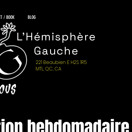
T / BOOK
BLOG
L'Hémisphère
Gauche
221 Beaubien .E H2S 1R5
MTL, QC, CA
NOUS
tion hebdomadaire