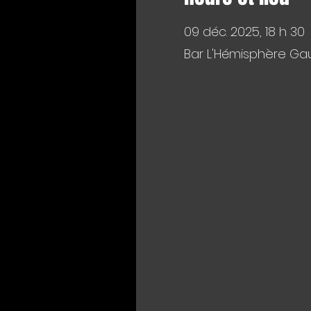
09 déc. 2025, 18 h 30
Bar L'Hémisphère Gau