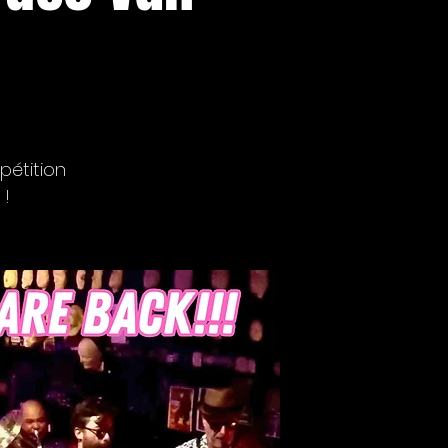
pétition
 !