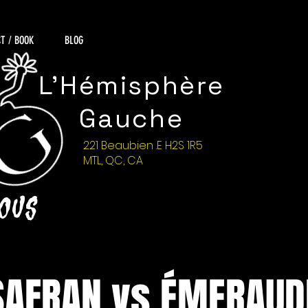
T / BOOK
BLOG
L'Hémisphère
Gauche
221 Beaubien .E H2S 1R5
MTL, QC, CA
NOUS
SAFRAN vs ÉMERAUD