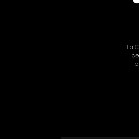
La C
de
b