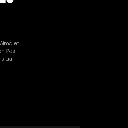
s Alma et
n. Pas
hs au