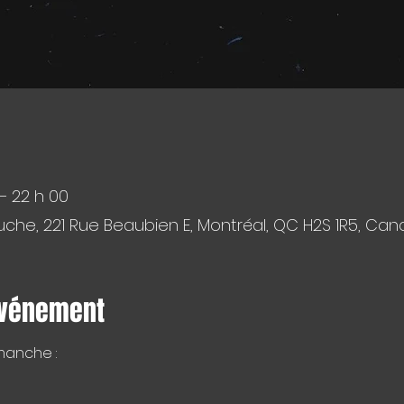
 – 22 h 00
che, 221 Rue Beaubien E, Montréal, QC H2S 1R5, Ca
événement
manche :