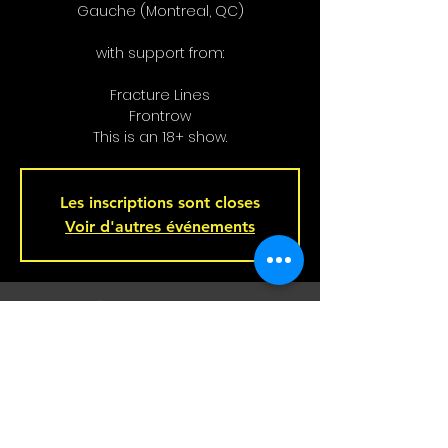
Gauche (Montreal, QC)
with support from:
Fracture Lines
Frontrow
This is an 18+ show.
Les inscriptions sont closes
Voir d'autres événements
Heure et lieu
20 juill. 2024, 20 h 00
Bar L'Hémisphère Gauche, 221 Rue
Beaubien E, Montréal, QC H2S 1R5,
Canada