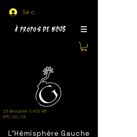
Se connecter
À propos de NOUS
221 Beaubien .E H2S 1R5
MTL, QC, CA
L'Hémisphère Gauche