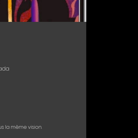
nada
s la même vision. 