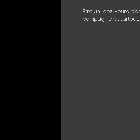
Être un Looz-Heure, c’
compagnie, et surtout,