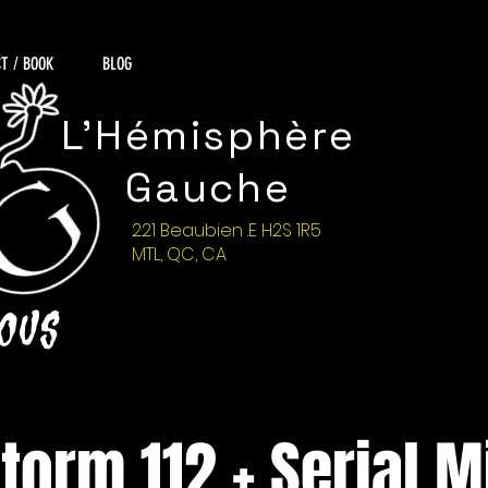
T / BOOK
BLOG
L'Hémisphère
Gauche
221 Beaubien .E H2S 1R5
MTL, QC, CA
NOUS
torm 112 + Serial M