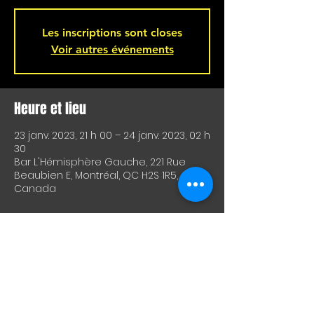
Les inscriptions sont closes
Voir autres événements
Heure et lieu
23 janv. 2023, 21 h 00 – 24 janv. 2023, 02 h
30
Bar L'Hémisphère Gauche, 221 Rue
Beaubien E, Montréal, QC H2S 1R5,
Canada
À propos de l'événement
R﻿etro and Unknown Pleasures from 
years lost, come sway with DJ Search 
& Destroy and enjoy shot specials!