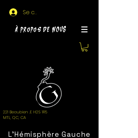
Se connecter
À propos de NOUS
221 Beaubien .E H2S 1R5
MTL, QC, CA
L'Hémisphère Gauche