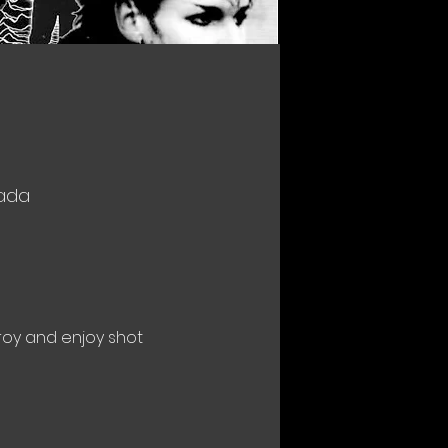
nada
roy and enjoy shot 