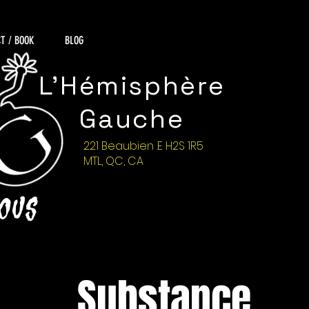
T / BOOK
BLOG
L'Hémisphère
Gauche
221 Beaubien .E H2S 1R5
MTL, QC, CA
NOUS
Substance