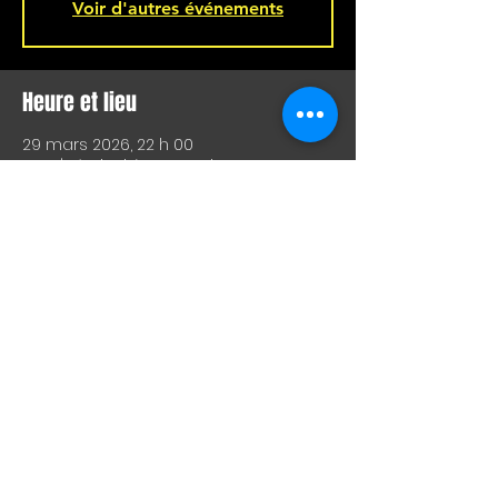
Voir d'autres événements
Heure et lieu
29 mars 2026, 22 h 00
Bar L'Hémisphère Gauche, 221 Rue
Beaubien E, Montréal, QC H2S 1R5,
Canada
Partager cet événement
SHOW LIVE, COMEDIE, ARTS