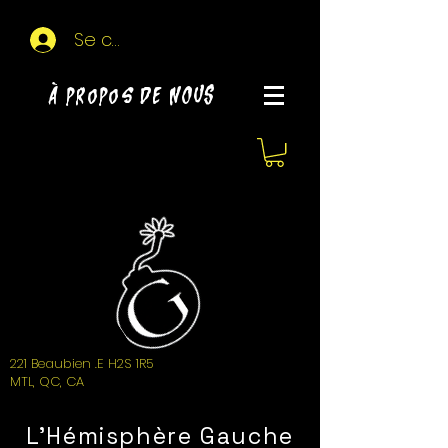
Se connecter
À propos de NOUS
221 Beaubien .E H2S 1R5
MTL, QC, CA
L'Hémisphère Gauche