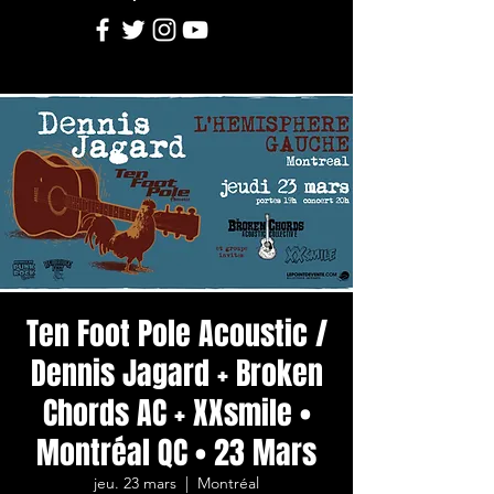
Ten Foot Pole Acoustic /
Dennis Jagard + Broken
Chords AC + XXsmile •
Montréal QC • 23 Mars
jeu. 23 mars
  |  
Montréal