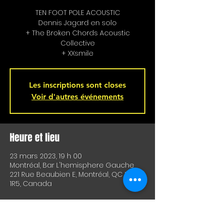
TEN FOOT POLE ACOUSTIC
Dennis Jagard en solo
+ The Broken Chords Acoustic
Collective
+ XXsmile
Les inscriptions sont closes
Voir d'autres événements
Heure et lieu
23 mars 2023, 19 h 00
Montréal, Bar L'hemisphere Gauche
221 Rue Beaubien E, Montréal, QC H2S
1R5, Canada
À propos de l'événement