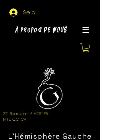
Se connecter
À propos de NOUS
221 Beaubien .E H2S 1R5
MTL, QC, CA
L'Hémisphère Gauche