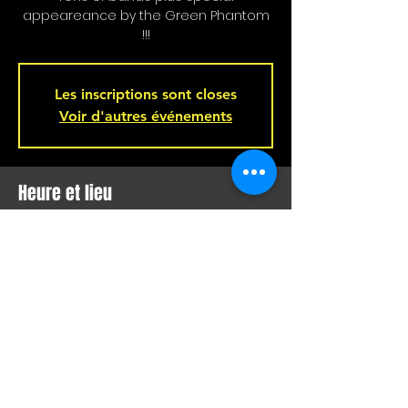
appeareance by the Green Phantom
!!!
Les inscriptions sont closes
Voir d'autres événements
Heure et lieu
03 avr. 2026, 20 h 00
Bar L'Hémisphère Gauche, 221 Rue
Beaubien E, Montréal, QC H2S 1R5,
Canada
Partager cet événement