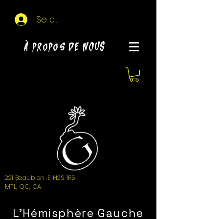
Se connecter
À propos de NOUS
221 Beaubien .E H2S 1R5
MTL, QC, CA
L'Hémisphère Gauche