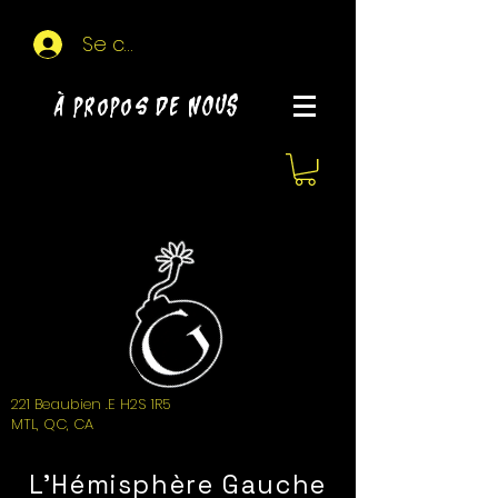
Se connecter
À propos de NOUS
221 Beaubien .E H2S 1R5
MTL, QC, CA
L'Hémisphère Gauche