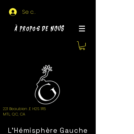
Se connecter
À propos de NOUS
221 Beaubien .E H2S 1R5
MTL, QC, CA
L'Hémisphère Gauche