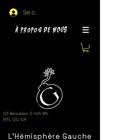
Se connecter
À propos de NOUS
221 Beaubien .E H2S 1R5
MTL, QC, CA
L'Hémisphère Gauche