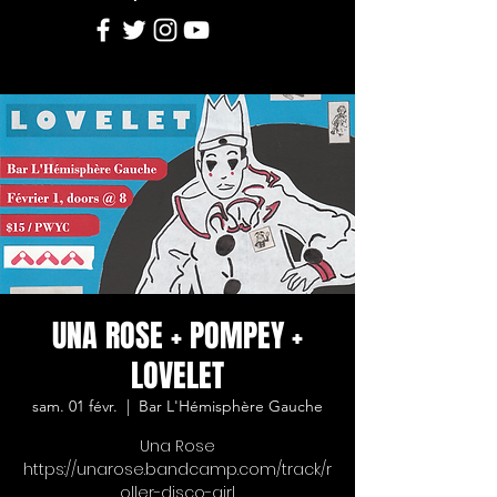
UNA ROSE + POMPEY +
LOVELET
sam. 01 févr.
  |  
Bar L'Hémisphère Gauche
Una Rose
https://unarose.bandcamp.com/track/r
oller-disco-girl