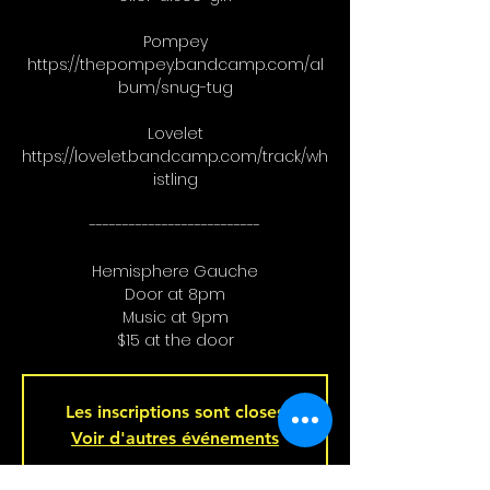
Pompey
https://thepompey.bandcamp.com/al
bum/snug-tug
Lovelet
https://lovelet.bandcamp.com/track/wh
istling
--------------------------
Hemisphere Gauche
Door at 8pm
Music at 9pm
$15 at the door
Les inscriptions sont closes
Voir d'autres événements