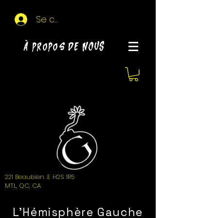
Se connecter
À propos de NOUS
221 Beaubien .E H2S 1R5
MTL, QC, CA
L'Hémisphère Gauche