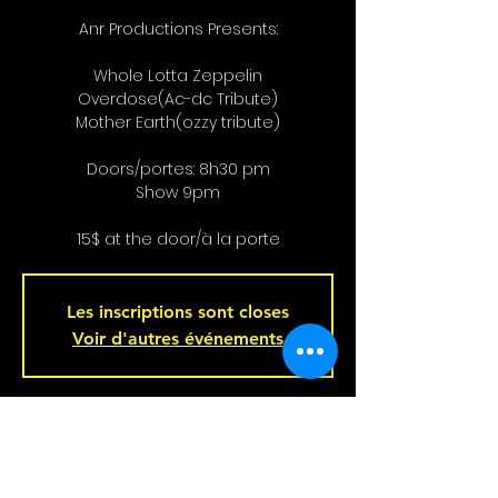
Anr Productions Presents:
Whole Lotta Zeppelin
Overdose(Ac-dc Tribute)
Mother Earth(ozzy tribute)
Doors/portes: 8h30 pm
Show 9pm
15$ at the door/à la porte
Les inscriptions sont closes
Voir d'autres événements
Heure et lieu
30 janv. 2026, 20 h 00
Bar L'Hémisphère Gauche, 221 Rue