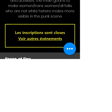
and activities. The main goal is to
make women/trans women/all folks
who are not white hetero males more
visible in the punk scene.
Les inscriptions sont closes
Voir autres événements
Heure et lieu
21 mai 2022, 21 h 00
Montréal, 221 Rue Beaubien E, Montréal,
QC H2S 1R5, Canada
Partager cet événement