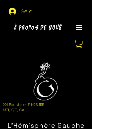
Se connecter
À propos de NOUS
221 Beaubien .E H2S 1R5
MTL, QC, CA
L'Hémisphère Gauche