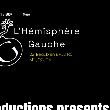
T / BOOK
More
L'Hémisphère
Gauche
221 Beaubien .E H2S 1R5
MTL, QC, CA
oductions presents