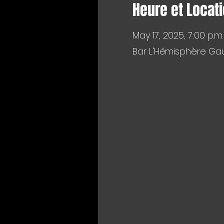
Heure et Locat
May 17, 2025, 7:00 p.m.
Bar L'Hémisphère Gau