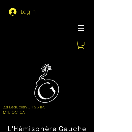
Log In
About Hemi
221 Beaubien .E H2S 1R5
MTL, QC, CA
L'Hémisphère Gauche