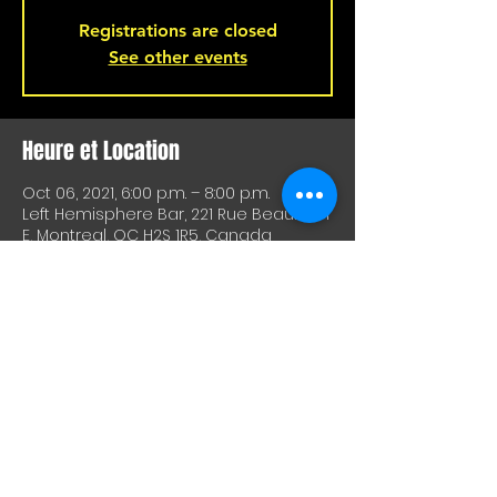
Registrations are closed
See other events
Heure et Location
Oct 06, 2021, 6:00 p.m. – 8:00 p.m.
Left Hemisphere Bar, 221 Rue Beaubien
E, Montreal, QC H2S 1R5, Canada
À Propos De Cet Événement
Click for more information!
Partager Cet Événement