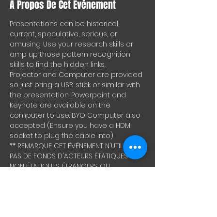
À Propos De Cet Événement
Presentations can be historical, 
current, speculative, serious, or 
amusing. Use your research skills or 
amp up those pattern recognition 
skills to find the hidden links.
Projector and Computer are provided 
so just bring a USB stick or similar with 
the presentation. Powerpoint and 
Keynote are available on the 
computer to use. BYO Computer also 
accepted (Ensure you have a HDMI 
socket to plug the cable into)
** REMARQUE CET ÉVÉNEMENT N'UTILISE 
PAS DE FONDS D'ACTEURS ÉTATIQUES OU 
NON ÉTATIQUES ÉTRANGERS OU 
NATIONAUX ***
Nous sommes de retour pour un 
autre bal des chercheurs de vérité.
Un événement de théorie du complot 