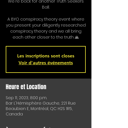
We're back for another Truth Seekers
Ball.
A BYO conspiracy theory event where
you present your diligently researched
conspiracy theory and we all bring
each other closer to the truth 🙏
Les inscriptions sont closes
Voir d'autres événements
Heure et Location
Sep 11, 2023, 8:00 p.m.
Bar L'Hémisphère Gauche, 221 Rue
Beaubien E, Montréal, QC H2S 1R5,
Canada