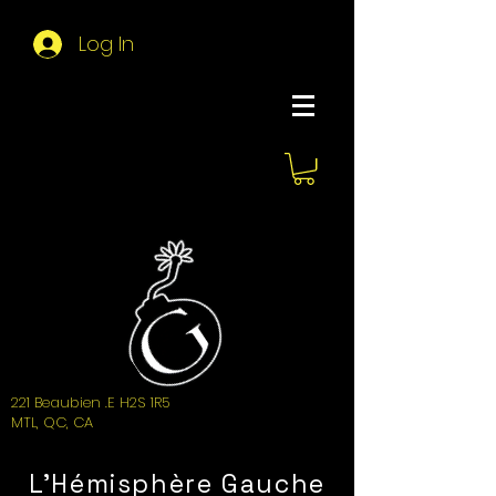
Log In
About Hemi
221 Beaubien .E H2S 1R5
MTL, QC, CA
L'Hémisphère Gauche