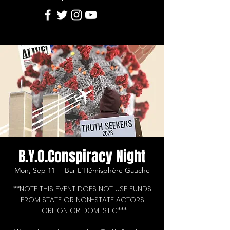
B.Y.O.Conspiracy Night
Mon, Sep 11
  |  
Bar L'Hémisphère Gauche
**NOTE THIS EVENT DOES NOT USE FUNDS
FROM STATE OR NON-STATE ACTORS
FOREIGN OR DOMESTIC***