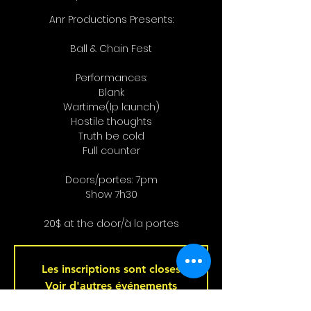
Anr Productions Presents:
Ball & Chain Fest
Performances:
Blank
Wartime(lp launch)
Hostile thoughts
Truth be cold
Full counter
Doors/portes: 7pm
Show 7h30
20$ at the door/à la portes
Les inscriptions sont closes
Voir d'autres événements