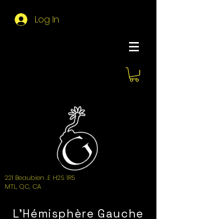
Log In
About Hemi
221 Beaubien .E H2S 1R5
MTL, QC, CA
L'Hémisphère Gauche