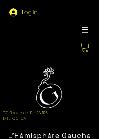
Log In
About Hemi
221 Beaubien .E H2S 1R5
MTL, QC, CA
L'Hémisphère Gauche