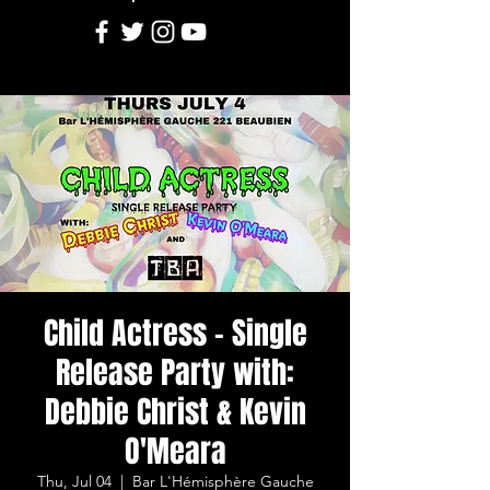
Child Actress - Single
Release Party with:
Debbie Christ & Kevin
O'Meara
Thu, Jul 04
  |  
Bar L'Hémisphère Gauche