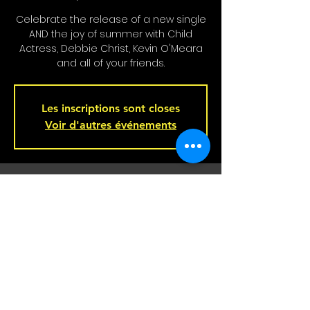
Celebrate the release of a new single
AND the joy of summer with Child
Actress, Debbie Christ, Kevin O'Meara
and all of your friends.
Les inscriptions sont closes
Voir d'autres événements
Heure et Location
Jul 04, 2024, 8:00 p.m.
Bar L'Hémisphère Gauche, 221 Rue
Beaubien E, Montréal, QC H2S 1R5,
Canada