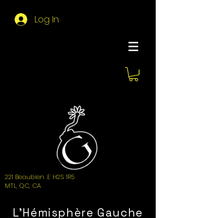
Log In
About Hemi
221 Beaubien .E H2S 1R5
MTL, QC, CA
L'Hémisphère Gauche