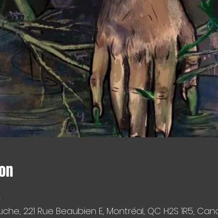
ion
.
che, 221 Rue Beaubien E, Montréal, QC H2S 1R5, Ca