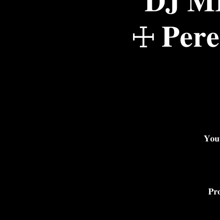
☩ 𝐏𝐞𝐫𝐞
𝐘
𝐏