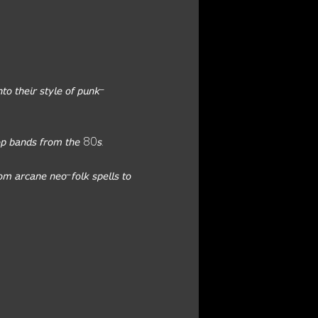
𝘵𝘰 𝘵𝘩𝘦𝘪𝘳 𝘴𝘵𝘺𝘭𝘦 𝘰𝘧 𝘱𝘶𝘯𝘬-
𝘰𝘱 𝘣𝘢𝘯𝘥𝘴 𝘧𝘳𝘰𝘮 𝘵𝘩𝘦 80𝘴.
𝘮 𝘢𝘳𝘤𝘢𝘯𝘦 𝘯𝘦𝘰-𝘧𝘰𝘭𝘬 𝘴𝘱𝘦𝘭𝘭𝘴 𝘵𝘰 