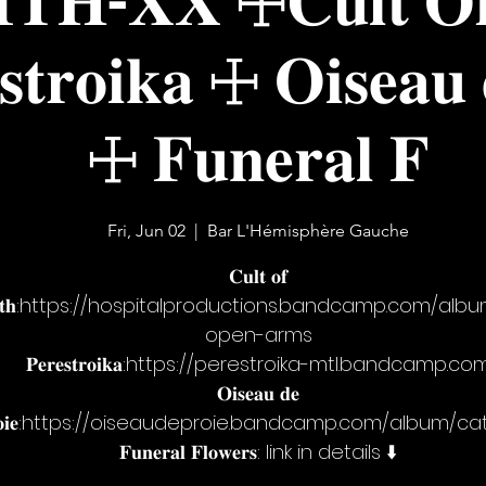
𝐭𝐫𝐨𝐢𝐤𝐚 ☩ 𝐎𝐢𝐬𝐞𝐚𝐮 
☩ 𝐅𝐮𝐧𝐞𝐫𝐚𝐥 𝐅
Fri, Jun 02
  |  
Bar L'Hémisphère Gauche
𝐂𝐮𝐥𝐭 𝐨𝐟
𝐮𝐭𝐡:https://hospitalproductions.bandcamp.com/alb
open-arms
𝐏𝐞𝐫𝐞𝐬𝐭𝐫𝐨𝐢𝐤𝐚:https://perestroika-mtl.bandcamp.co
𝐎𝐢𝐬𝐞𝐚𝐮 𝐝𝐞
𝐫𝐨𝐢𝐞:https://oiseaudeproie.bandcamp.com/album/ca
𝐅𝐮𝐧𝐞𝐫𝐚𝐥 𝐅𝐥𝐨𝐰𝐞𝐫𝐬: link in details ⬇️