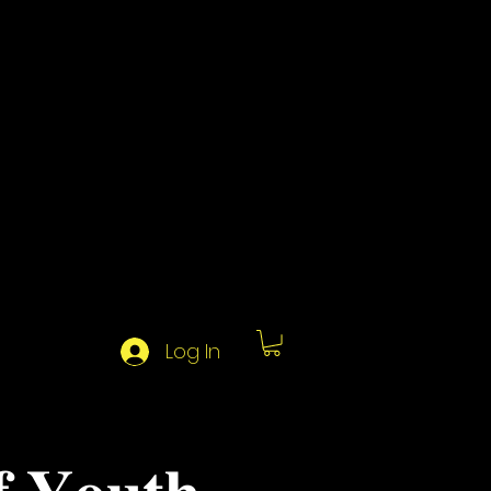
Log In
 𝐘𝐨𝐮𝐭𝐡