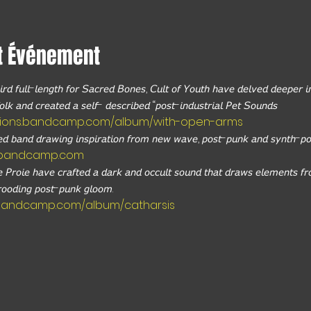
t Événement
𝘳𝘥 𝘧𝘶𝘭𝘭-𝘭𝘦𝘯𝘨𝘵𝘩 𝘧𝘰𝘳 𝘚𝘢𝘤𝘳𝘦𝘥 𝘉𝘰𝘯𝘦𝘴, 𝘊𝘶𝘭𝘵 𝘰𝘧 𝘠𝘰𝘶𝘵𝘩 𝘩𝘢𝘷𝘦 𝘥𝘦𝘭𝘷𝘦𝘥 𝘥𝘦𝘦𝘱𝘦𝘳 𝘪𝘯
𝘰𝘭𝘬 𝘢𝘯𝘥 𝘤𝘳𝘦𝘢𝘵𝘦𝘥 𝘢 𝘴𝘦𝘭𝘧- 𝘥𝘦𝘴𝘤𝘳𝘪𝘣𝘦𝘥 “𝘱𝘰𝘴𝘵-𝘪𝘯𝘥𝘶𝘴𝘵𝘳𝘪𝘢𝘭 𝘗𝘦𝘵 𝘚𝘰𝘶𝘯𝘥𝘴 
ctions.bandcamp.com/album/with-open-arms
𝘦𝘥 𝘣𝘢𝘯𝘥 𝘥𝘳𝘢𝘸𝘪𝘯𝘨 𝘪𝘯𝘴𝘱𝘪𝘳𝘢𝘵𝘪𝘰𝘯 𝘧𝘳𝘰𝘮 𝘯𝘦𝘸 𝘸𝘢𝘷𝘦, 𝘱𝘰𝘴𝘵-𝘱𝘶𝘯𝘬 𝘢𝘯𝘥 𝘴𝘺𝘯𝘵𝘩-
tl.bandcamp.com
𝘗𝘳𝘰𝘪𝘦 𝘩𝘢𝘷𝘦 𝘤𝘳𝘢𝘧𝘵𝘦𝘥 𝘢 𝘥𝘢𝘳𝘬 𝘢𝘯𝘥 𝘰𝘤𝘤𝘶𝘭𝘵 𝘴𝘰𝘶𝘯𝘥 𝘵𝘩𝘢𝘵 𝘥𝘳𝘢𝘸𝘴 𝘦𝘭𝘦𝘮𝘦𝘯𝘵𝘴 𝘧𝘳
𝘳𝘰𝘰𝘥𝘪𝘯𝘨 𝘱𝘰𝘴𝘵-𝘱𝘶𝘯𝘬 𝘨𝘭𝘰𝘰𝘮.
.bandcamp.com/album/catharsis