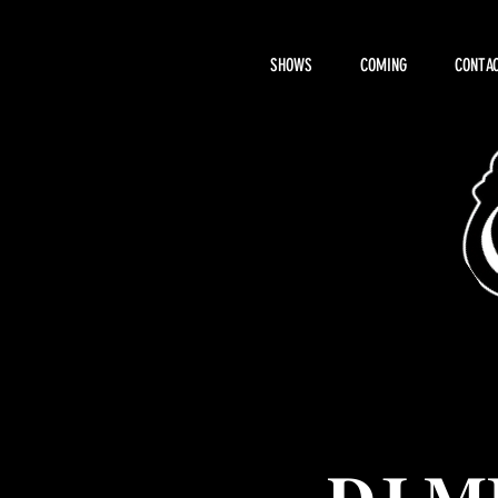
SHOWS
COMING
CONTAC
About Hemi
𝐃𝐉 𝐌