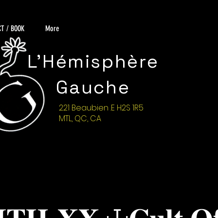
T / BOOK
More
L'Hémisphère
Gauche
221 Beaubien .E H2S 1R5
MTL, QC, CA
𝐓𝐇-𝐗𝐗 ☩𝐂𝐮𝐥𝐭 𝐎𝐟