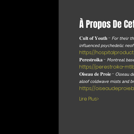
À Propos De Ce
𝐂𝐮𝐥𝐭 𝐨𝐟 𝐘𝐨𝐮𝐭𝐡 - 𝘍𝘰𝘳 𝘵𝘩𝘦𝘪𝘳 𝘵𝘩
𝘪𝘯𝘧𝘭𝘶𝘦𝘯𝘤𝘦𝘥 𝘱𝘴𝘺𝘤𝘩𝘦𝘥𝘦𝘭𝘪𝘤 𝘯𝘦𝘰
https://hospitalprodu
𝐏𝐞𝐫𝐞𝐬𝐭𝐫𝐨𝐢𝐤𝐚 - 𝘔𝘰𝘯𝘵𝘳𝘦𝘢𝘭 𝘣𝘢
https://perestroika-m
𝐎𝐢𝐬𝐞𝐚𝐮 𝐝𝐞 𝐏𝐫𝐨𝐢𝐞 - 𝘖𝘪𝘴𝘦𝘢𝘶 𝘥𝘦 
𝘢𝘭𝘰𝘰𝘧 𝘤𝘰𝘭𝘥𝘸𝘢𝘷𝘦 𝘮𝘪𝘴𝘵𝘴 𝘢𝘯𝘥 𝘣
https://oiseaudeproie
Lire Plus>