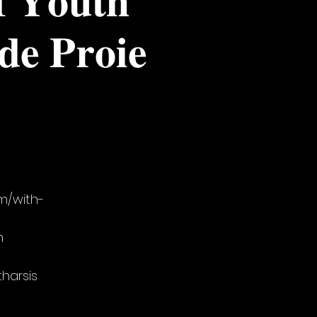
𝐞 𝐏𝐫𝐨𝐢𝐞
um/with-
m
tharsis