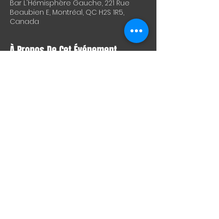
Bar L'Hémisphère Gauche, 221 Rue
Beaubien E, Montréal, QC H2S 1R5,
Canada
À Propos De Cet Événement
Gutser (beer-soaked metalpunk)
https://gutser.bandcamp.com/album/s
pill-everything
Los Bozos (supervillain clowncore)
https://losbozos.bandcamp.com/albu
m/free-candy
Teenage Mutant Bottle Throwers 
(karate choppin' drunk punx)
https://www.facebook.com/profile.php?
id=100076053249711
Partager Cet Événement