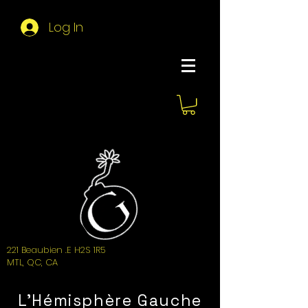
Log In
About Hemi
221 Beaubien .E H2S 1R5
MTL, QC, CA
L'Hémisphère Gauche