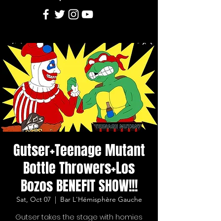
Gutser+Teenage Mutant
Bottle Throwers+Los
Bozos BENEFIT SHOW!!!
Sat, Oct 07
  |  
Bar L'Hémisphère Gauche
Gutser takes the stage with homies