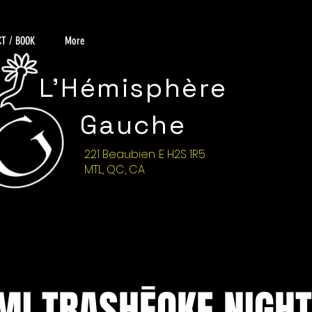
T / BOOK
More
L'Hémisphère
Gauche
221 Beaubien .E H2S 1R5
MTL, QC, CA
MI TRASHĒOKE NIGHTS