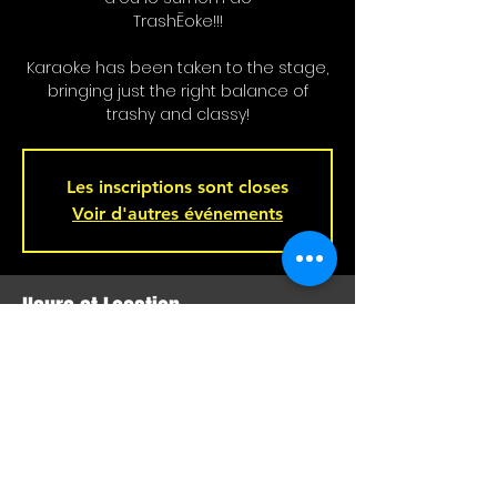
TrashĒoke!!!
Karaoke has been taken to the stage,
bringing just the right balance of
trashy and classy!
Les inscriptions sont closes
Voir d'autres événements
Heure et Location
Feb 12, 2026, 8:00 p.m. – Feb 13, 2026, 2:00
a.m.
Bar L'Hémisphère Gauche, 221 Rue
Beaubien E, Montréal, QC H2S 1R5,
Canada