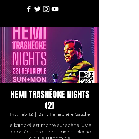
HEMI TRASHĒOKE NIGHTS
(2)
Thu, Feb 12
  |  
Bar L'Hémisphère Gauche
Le karaoké est monté sur scène juste
le bon équilibre entre trash et classe
d'où le surnom de