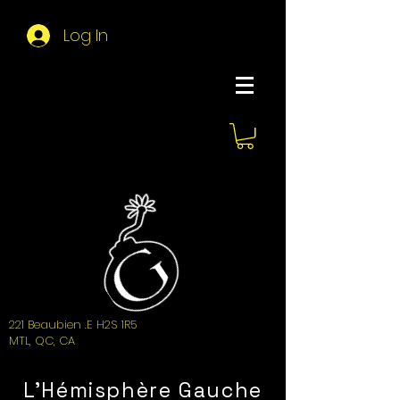
Log In
About Hemi
221 Beaubien .E H2S 1R5
MTL, QC, CA
L'Hémisphère Gauche