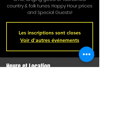
country & folk tunes. Happy Hour prices
and Special Guests!
Les inscriptions sont closes
Voir d'autres événements
Heure et Location
Jan 07, 2024, 4:00 p.m. – 7:00 p.m.
Bar L'Hémisphère Gauche, 221 Rue
Beaubien E, Montréal, QC H2S 1R5,
Canada
Partager Cet Événement