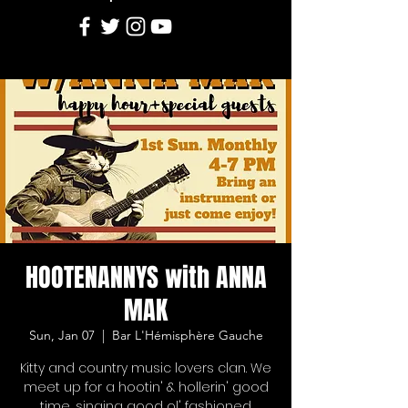
HOOTENANNYS with ANNA
MAK
Sun, Jan 07
  |  
Bar L'Hémisphère Gauche
Kitty and country music lovers clan. We
meet up for a hootin' & hollerin' good
time, singing good ol' fashioned