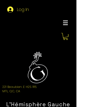
Log In
About Hemi
221 Beaubien .E H2S 1R5
MTL, QC, CA
L'Hémisphère Gauche