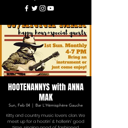
HOOTENANNYS with ANNA
MAK
Sun, Feb 04
  |  
Bar L'Hémisphère Gauche
Kitty and country music lovers clan. We
meet up for a hootin' & hollerin' good
time, singing good ol' fashioned