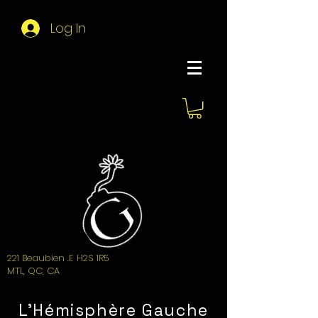
Log In
About Hemi
221 Beaubien .E H2S 1R5
MTL, QC, CA
L'Hémisphère Gauche