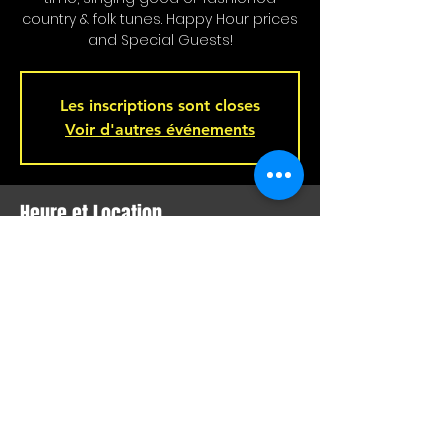
country & folk tunes. Happy Hour prices
and Special Guests!
Les inscriptions sont closes
Voir d'autres événements
Heure et Location
Feb 04, 2024, 4:00 p.m. – 7:00 p.m.
Bar L'Hémisphère Gauche, 221 Rue
Beaubien E, Montréal, QC H2S 1R5,
Canada
Partager Cet Événement