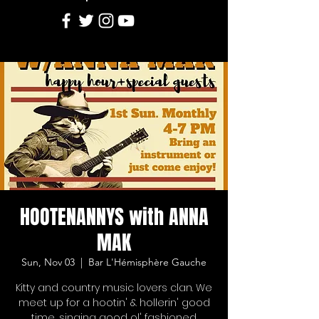
HOOTENANNYS with ANNA
MAK
Sun, Nov 03
  |  
Bar L'Hémisphère Gauche
Kitty and country music lovers clan. We
meet up for a hootin' & hollerin' good
time, singing good ol' fashioned