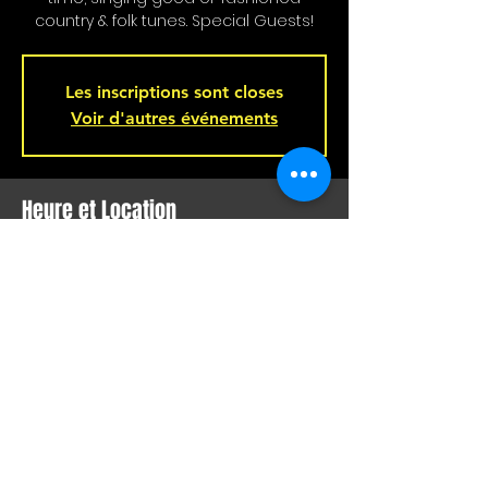
country & folk tunes. Special Guests!
Les inscriptions sont closes
Voir d'autres événements
Heure et Location
Nov 03, 2024, 4:00 p.m. – 7:00 p.m.
Bar L'Hémisphère Gauche, 221 Rue
Beaubien E, Montréal, QC H2S 1R5,
Canada
Partager Cet Événement