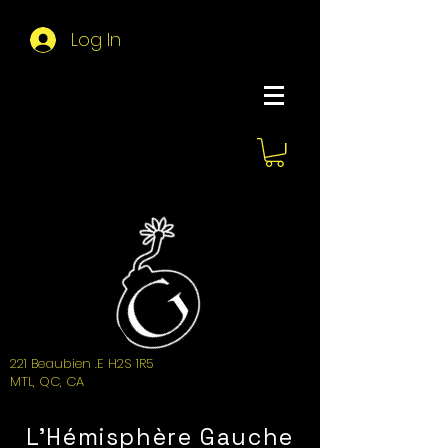
Log In
About Hemi
221 Beaubien .E H2S 1R5
MTL, QC, CA
L'Hémisphère Gauche